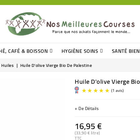
HÉ, CAFÉ & BOISSON
HYGIÈNE SOINS
SANTÉ BIE
Pâtisseries, Moelleux Et Cakes
Sucres En Morceaux, Bûchettes
Barre De Céréales, Pâte D\'amande
Tomates (purée, Coulis, Concentré....)
Levure De Bière Et Germe De Blé
Cotons
Tampo
Shampooin
Huiles
Huile D'olive Vierge Bio De Palestine
Huile D'olive Vierge Bi
+ De Détails
16,95 €
(33,90 € litre)
TTC