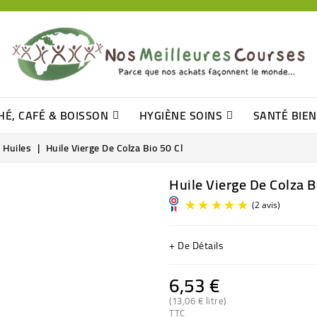
HÉ, CAFÉ & BOISSON
HYGIÈNE SOINS
SANTÉ BIE
Pâtisseries, Moelleux Et Cakes
Sucres En Morceaux, Bûchettes
Barre De Céréales, Pâte D\'amande
Tomates (purée, Coulis, Concentré....)
Levure De Bière Et Germe De Blé
Cotons
Tampo
Shampooin
Huiles
Huile Vierge De Colza Bio 50 Cl
Huile Vierge De Colza B
+ De Détails
6,53 €
(13,06 € litre)
TTC