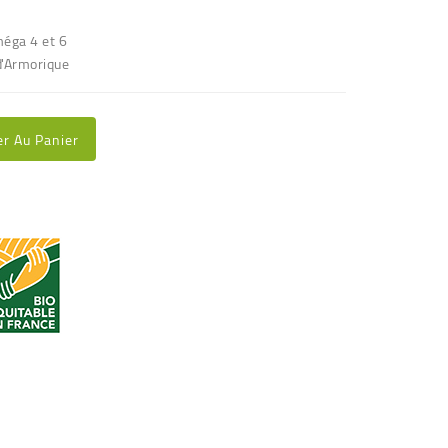
méga 4 et 6
d'Armorique
er Au Panier