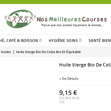
HÉ, CAFÉ & BOISSON
HYGIÈNE SOINS
SANTÉ BIE
Pâtisseries, Moelleux Et Cakes
Sucres En Morceaux, Bûchettes
Barre De Céréales, Pâte D\'amande
Tomates (purée, Coulis, Concentré....)
Levure De Bière Et Germe De Blé
Cotons
Tampo
Shampooin
Huiles
Huile Vierge Bio De Colza Bio Et Équitable
Huile Vierge Bio De Col
+ De Détails
9,15 €
(12,39 € litre)
TTC