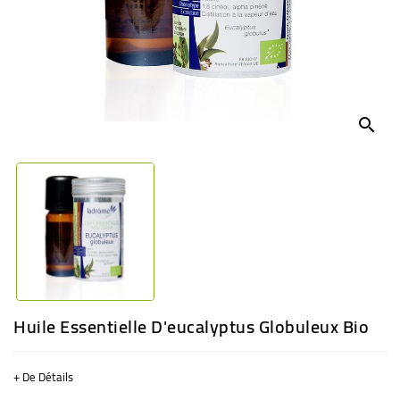
BÉBÉ
CULTUREL
search
Huile Essentielle D'eucalyptus Globuleux Bio
+ De Détails