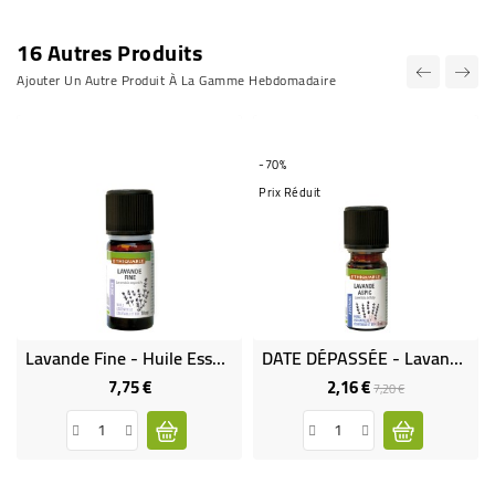
16 Autres Produits
Ajouter Un Autre Produit À La Gamme Hebdomadaire
-70%
Prix Réduit
Lavande Fine - Huile Essentielle Bio & Équitable
DATE DÉPASSÉE - Lavande Aspic - Huile Essentielle Bio & Équitable
7,75 €
2,16 €
Prix
Prix
Prix
7,20 €
de
base