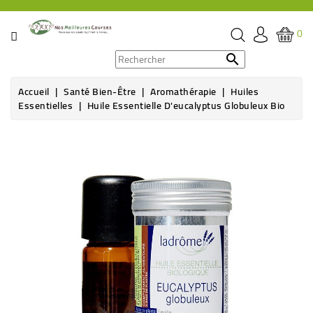
CATÉGORIE
0
PROMOS

Accueil
Santé Bien-Être
Aromathérapie
Huiles
ÉPICERIE
Essentielles
Huile Essentielle D'eucalyptus Globuleux Bio
THÉ,
CAFÉ
&
BOISSON
HYGIÈNE
SOINS
SANTÉ
BIEN-
ÊTRE