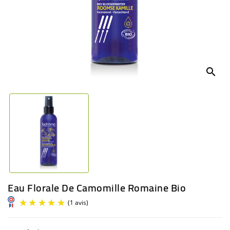
BÉBÉ
CULTUREL
search
Eau Florale De Camomille Romaine Bio