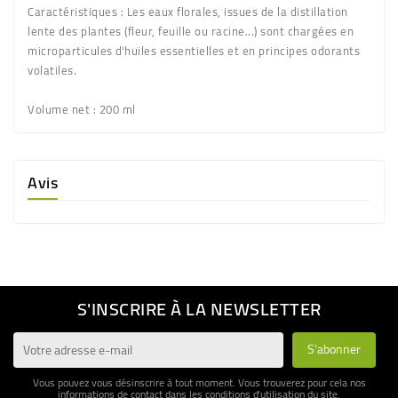
Caractéristiques : Les eaux florales, issues de la distillation
lente des plantes (fleur, feuille ou racine...) sont chargées en
microparticules d'huiles essentielles et en principes odorants
volatiles.
Volume net
: 200 ml
Avis
S'INSCRIRE À LA NEWSLETTER
Vous pouvez vous désinscrire à tout moment. Vous trouverez pour cela nos
informations de contact dans les conditions d'utilisation du site.