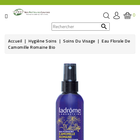
CATÉGORIE
0
PROMOS

Accueil
Hygiène Soins
Soins Du Visage
Eau Florale De
ÉPICERIE
Camomille Romaine Bio
THÉ,
CAFÉ
&
BOISSON
HYGIÈNE
SOINS
SANTÉ
BIEN-
ÊTRE