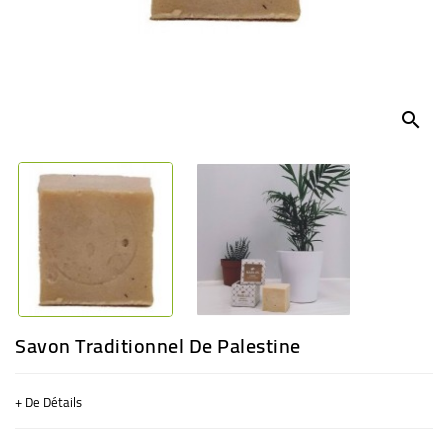
BÉBÉ
CULTUREL
search
Savon Traditionnel De Palestine
+ De Détails