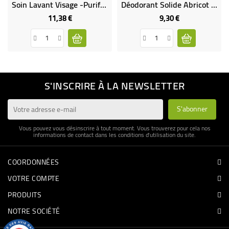
Soin Lavant Visage -Purifiant Et Matifiant
Déodorant Solide Abricot Bio Végan
11,38 €
9,30 €
Prix
Prix
S'INSCRIRE À LA NEWSLETTER
Vous pouvez vous désinscrire à tout moment. Vous trouverez pour cela nos
informations de contact dans les conditions d'utilisation du site.
COORDONNÉES
VOTRE COMPTE
PRODUITS
NOTRE SOCIÉTÉ