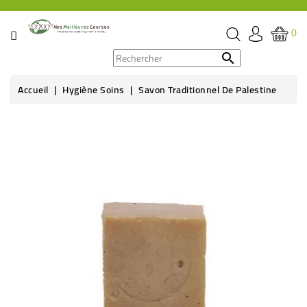
CATÉGORIE
0
PROMOS

Accueil
Hygiène Soins
Savon Traditionnel De Palestine
ÉPICERIE
THÉ,
CAFÉ
&
BOISSON
HYGIÈNE
SOINS
SANTÉ
BIEN-
ÊTRE