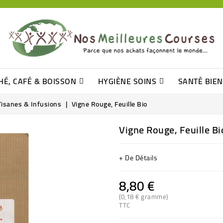
HÉ, CAFÉ & BOISSON
HYGIÈNE SOINS
SANTÉ BIE
Pâtisseries, Moelleux Et Cakes
Sucres En Morceaux, Bûchettes
Barre De Céréales, Pâte D\'amande
Tomates (purée, Coulis, Concentré....)
Levure De Bière Et Germe De Blé
Cotons
Tampo
Shampooin
Tisanes & Infusions
Vigne Rouge, Feuille Bio
Vigne Rouge, Feuille Bi
+ De Détails
8,80 €
(0,18 € gramme)
TTC