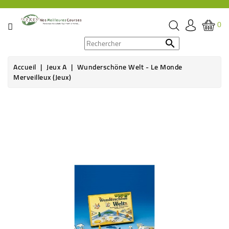
CATÉGORIE
0
PROMOS

Accueil
Jeux A
Wunderschöne Welt - Le Monde
ÉPICERIE
Merveilleux (jeux)
THÉ,
CAFÉ
&
BOISSON
HYGIÈNE
SOINS
SANTÉ
BIEN-
ÊTRE