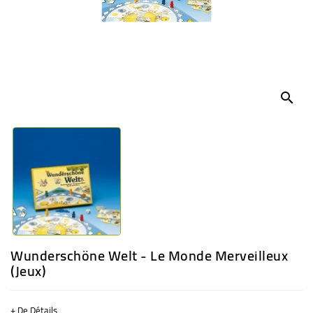
BÉBÉ
CULTUREL
search
Wunderschöne Welt - Le Monde Merveilleux
(jeux)
+ De Détails