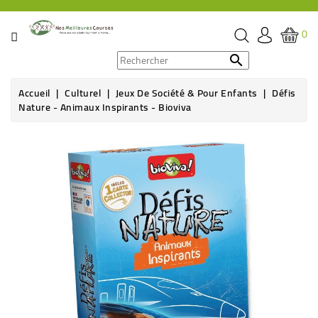
CATÉGORIE
0
PROMOS

Accueil
Culturel
Jeux De Société & Pour Enfants
Défis
ÉPICERIE
Nature - Animaux Inspirants - Bioviva
THÉ,
Rupture de stock
CAFÉ
&
BOISSON
HYGIÈNE
SOINS
SANTÉ
BIEN-
ÊTRE