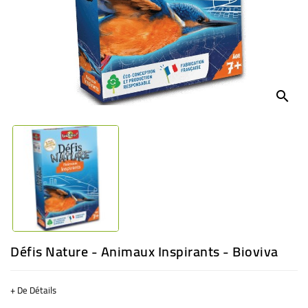
BÉBÉ
CULTUREL
search
Défis Nature - Animaux Inspirants - Bioviva
+ De Détails