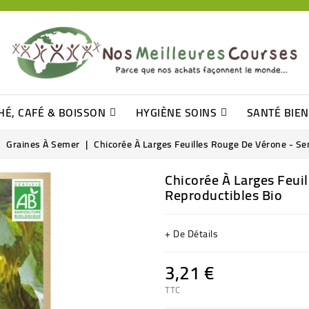
HÉ, CAFÉ & BOISSON
HYGIÈNE SOINS
SANTÉ BIE
Pâtisseries, Moelleux Et Cakes
Sucres En Morceaux, Bûchettes
Barre De Céréales, Pâte D\'amande
Tomates (purée, Coulis, Concentré....)
Levure De Bière Et Germe De Blé
Cotons
Tampo
Shampooin
Graines À Semer
Chicorée À Larges Feuilles Rouge De Vérone - S
Chicorée À Larges Feui
Reproductibles Bio
+ De Détails
3,21 €
TTC