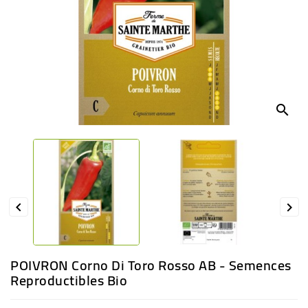
BÉBÉ
CULTUREL
search


POIVRON Corno Di Toro Rosso AB - Semences
Reproductibles Bio