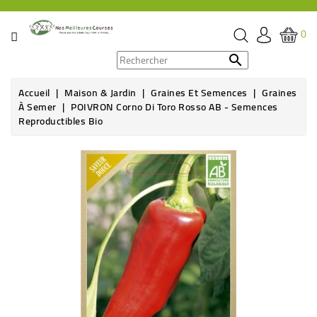
CATÉGORIE
0
PROMOS

Accueil
Maison & Jardin
Graines Et Semences
Graines
ÉPICERIE
À Semer
POIVRON Corno Di Toro Rosso AB - Semences
Reproductibles Bio
THÉ,
CAFÉ
Rupture de stock
&
BOISSON
HYGIÈNE
SOINS
SANTÉ
BIEN-
ÊTRE