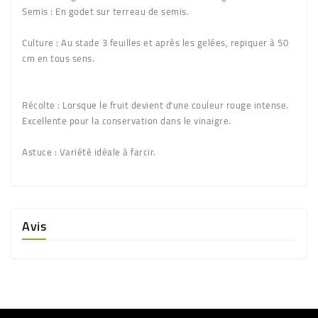
Semis :
En godet sur terreau de semis.
Culture :
Au stade 3 feuilles et après les gelées, repiquer à 50
cm en tous sens.
Récolte :
Lorsque le fruit devient d'une couleur rouge intense.
Excellente pour la conservation dans le vinaigre.
Astuce :
Variété idéale à farcir.
Avis