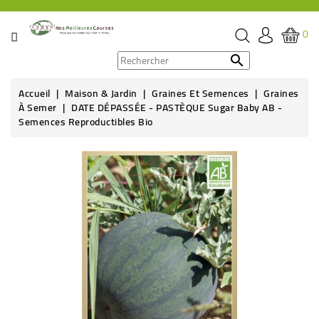
CATÉGORIE
0
PROMOS

Accueil
Maison & Jardin
Graines Et Semences
Graines
ÉPICERIE
À Semer
DATE DÉPASSÉE - PASTÈQUE Sugar Baby AB -
Semences Reproductibles Bio
THÉ,
CAFÉ
&
BOISSON
HYGIÈNE
SOINS
SANTÉ
BIEN-
ÊTRE