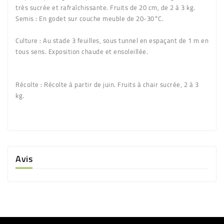
très sucrée et rafraîchissante. Fruits de 20 cm, de 2 à 3 kg.
Semis :
En godet sur couche meuble de 20-30°C.
Culture :
Au stade 3 feuilles, sous tunnel en espaçant de 1 m en
tous sens. Exposition chaude et ensoleillée.
Récolte :
Récolte à partir de juin. Fruits à chair sucrée, 2 à 3
kg.
Avis