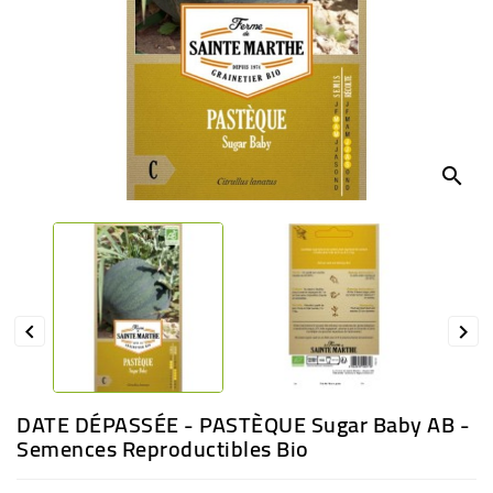
BÉBÉ
CULTUREL
search


DATE DÉPASSÉE - PASTÈQUE Sugar Baby AB -
Semences Reproductibles Bio