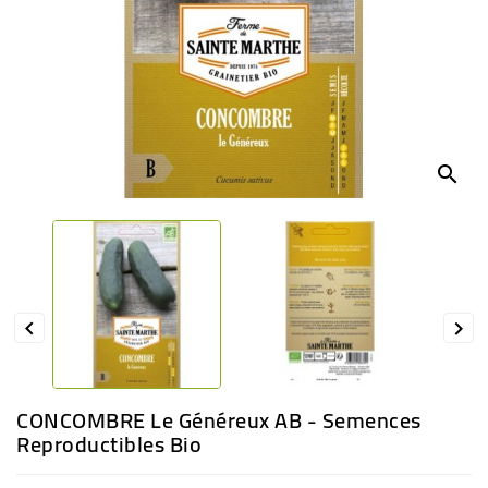
BÉBÉ
CULTUREL
search


CONCOMBRE Le Généreux AB - Semences
Reproductibles Bio