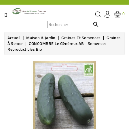
CATÉGORIE
0
PROMOS

Accueil
Maison & Jardin
Graines Et Semences
Graines
ÉPICERIE
À Semer
CONCOMBRE Le Généreux AB - Semences
Reproductibles Bio
THÉ,
CAFÉ
&
BOISSON
HYGIÈNE
SOINS
SANTÉ
BIEN-
ÊTRE