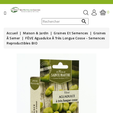
CATÉGORIE
0
PROMOS

Accueil
Maison & Jardin
Graines Et Semences
Graines
ÉPICERIE
À Semer
FÈVE Aguadulce À Très Longue Cosse - Semences
Reproductibles BIO
THÉ,
CAFÉ
&
BOISSON
HYGIÈNE
SOINS
SANTÉ
BIEN-
ÊTRE