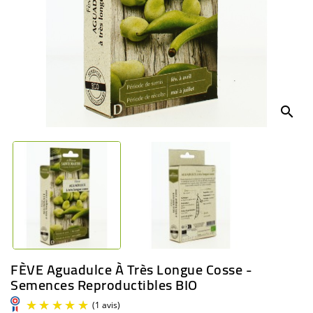
BÉBÉ
CULTUREL
search
FÈVE Aguadulce À Très Longue Cosse -
Semences Reproductibles BIO