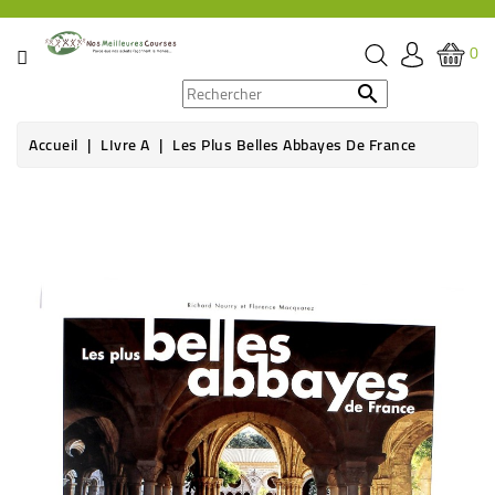
CATÉGORIE
0
PROMOS

Accueil
LIvre A
Les Plus Belles Abbayes De France
ÉPICERIE
THÉ,
CAFÉ
&
BOISSON
HYGIÈNE
SOINS
SANTÉ
BIEN-
ÊTRE