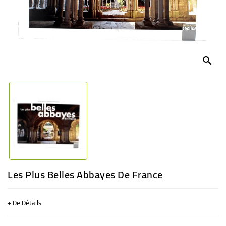
BÉBÉ
CULTUREL
search
Les Plus Belles Abbayes De France
+ De Détails