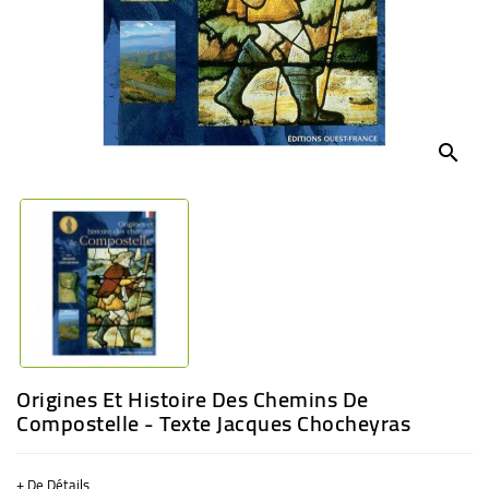
BÉBÉ
CULTUREL
search
Origines Et Histoire Des Chemins De
Compostelle - Texte Jacques Chocheyras
+ De Détails