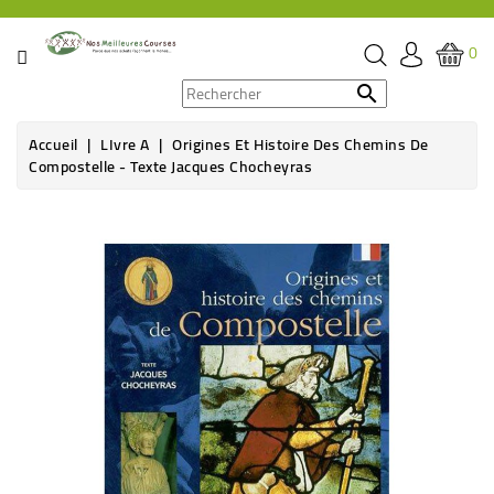
CATÉGORIE
0
PROMOS

Accueil
LIvre A
Origines Et Histoire Des Chemins De
ÉPICERIE
Compostelle - Texte Jacques Chocheyras
THÉ,
CAFÉ
&
BOISSON
HYGIÈNE
SOINS
SANTÉ
BIEN-
ÊTRE