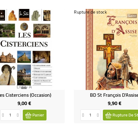
Rupture de stock
Livre-A
Livre-A
es Cisterciens (Occasion)
BD St François D'Assis
9,00 €
9,90 €
Prix
Prix
Panier
Rupture De S