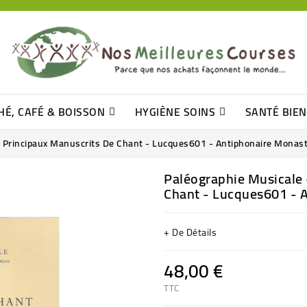
HÉ, CAFÉ & BOISSON
HYGIÈNE SOINS
SANTÉ BIE
Pâtisseries, Moelleux Et Cakes
Sucres En Morceaux, Bûchettes
Barre De Céréales, Pâte D\'amande
Tomates (purée, Coulis, Concentré....)
Levure De Bière Et Germe De Blé
Cotons
Tampo
Shampooin
es Principaux Manuscrits De Chant - Lucques601 - Antiphonaire Monas
Paléographie Musicale 
Chant - Lucques601 - 
+ De Détails
48,00 €
TTC