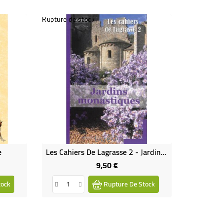
Rupture de stock
Livre-A
e
Les Cahiers De Lagrasse 2 - Jardins Monastiques
9,50 €
Prix
tock
Rupture De Stock