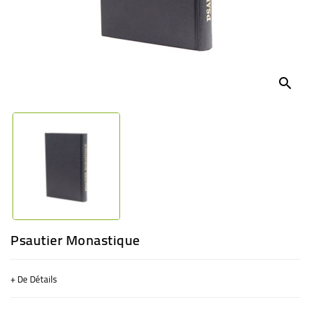
BÉBÉ
CULTUREL
search
Psautier Monastique
+ De Détails