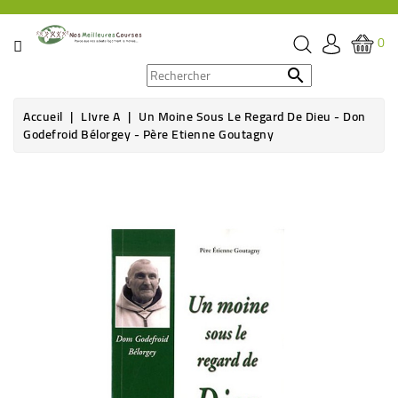
CATÉGORIE
0
PROMOS

Accueil
LIvre A
Un Moine Sous Le Regard De Dieu - Don
ÉPICERIE
Godefroid Bélorgey - Père Etienne Goutagny
THÉ,
CAFÉ
&
BOISSON
HYGIÈNE
SOINS
SANTÉ
BIEN-
ÊTRE