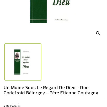
BÉBÉ
CULTUREL
search
Un Moine Sous Le Regard De Dieu - Don
Godefroid Bélorgey - Père Etienne Goutagny
+ De Détails