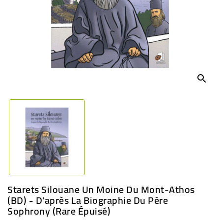
BÉBÉ
CULTUREL
search
Starets Silouane Un Moine Du Mont-Athos
(BD) - D'après La Biographie Du Père
Sophrony (rare Épuisé)