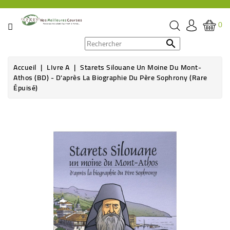
CATÉGORIE
0
PROMOS

Accueil
LIvre A
Starets Silouane Un Moine Du Mont-
ÉPICERIE
Athos (BD) - D'après La Biographie Du Père Sophrony (rare
Épuisé)
THÉ,
CAFÉ
Rupture de stock
&
BOISSON
HYGIÈNE
SOINS
SANTÉ
BIEN-
ÊTRE