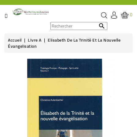
CATÉGORIE
0
PROMOS

Accueil
LIvre A
Elisabeth De La Trinité Et La Nouvelle
ÉPICERIE
Évangelisation
THÉ,
CAFÉ
&
BOISSON
HYGIÈNE
SOINS
SANTÉ
BIEN-
ÊTRE