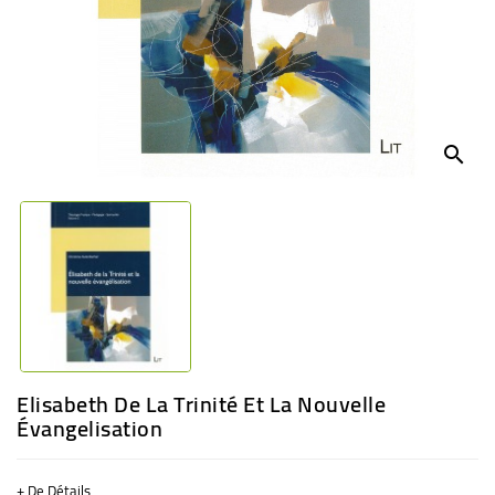
BÉBÉ
CULTUREL
search
Elisabeth De La Trinité Et La Nouvelle
Évangelisation
+ De Détails