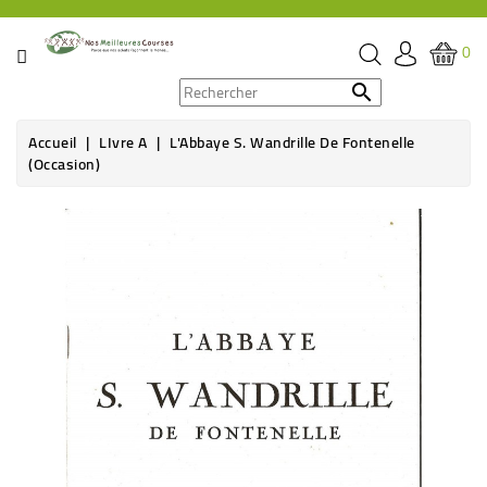
CATÉGORIE
0
PROMOS

Accueil
LIvre A
L'Abbaye S. Wandrille De Fontenelle
ÉPICERIE
(Occasion)
THÉ,
CAFÉ
&
BOISSON
HYGIÈNE
SOINS
SANTÉ
BIEN-
ÊTRE