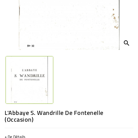
BÉBÉ
CULTUREL
search
L'Abbaye S. Wandrille De Fontenelle
(Occasion)
+ De Détails