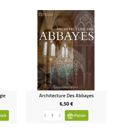
Livre-A
gie
Architecture Des Abbayes
6,50 €
Prix
tock
Panier