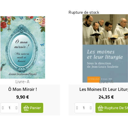
Rupture de stock
Livre-A
Livre-A
Ô Mon Miroir !
Les Moines Et Leur Litur
9,90 €
24,35 €
Prix
Prix
Panier
Rupture De S