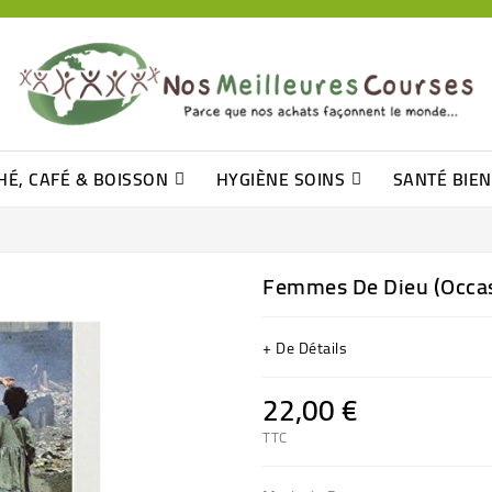
HÉ, CAFÉ & BOISSON
HYGIÈNE SOINS
SANTÉ BIE
Pâtisseries, Moelleux Et Cakes
Sucres En Morceaux, Bûchettes
Barre De Céréales, Pâte D\'amande
Tomates (purée, Coulis, Concentré....)
Levure De Bière Et Germe De Blé
Cotons
Tampo
Shampooin
Femmes De Dieu (occa
+ De Détails
22,00 €
TTC