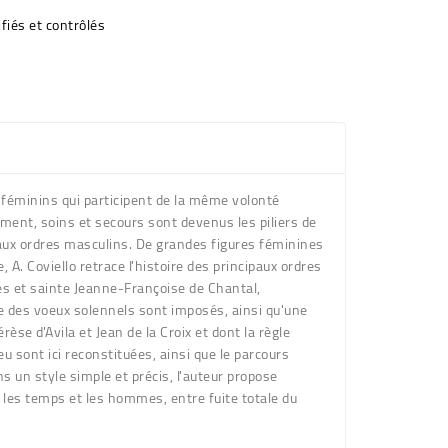
fiés et contrôlés
s féminins qui participent de la même volonté
nement, soins et secours sont devenus les piliers de
aux ordres masculins. De grandes figures féminines
 A. Coviello retrace l'histoire des principaux ordres
es et sainte Jeanne-Françoise de Chantal,
lle des voeux solennels sont imposés, ainsi qu'une
èse d'Avila et Jean de la Croix et dont la règle
eu sont ici reconstituées, ainsi que le parcours
ans un style simple et précis, l'auteur propose
on les temps et les hommes, entre fuite totale du