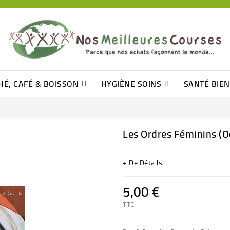
HÉ, CAFÉ & BOISSON
HYGIÈNE SOINS
SANTÉ BIE
Pâtisseries, Moelleux Et Cakes
Sucres En Morceaux, Bûchettes
Barre De Céréales, Pâte D\'amande
Tomates (purée, Coulis, Concentré....)
Levure De Bière Et Germe De Blé
Cotons
Tampo
Shampooin
Les Ordres Féminins (O
+ De Détails
5,00 €
TTC