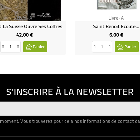
Livre-A
Livre-A
 La Suisse Ouvre Ses Coffres
Saint Benoît Ecoute...
42,00 €
6,00 €
Prix
Prix
Panier
Panier
S'INSCRIRE À LA NEWSLETTER
moment. Vous trouverez pour cela nos informations de contact dans 