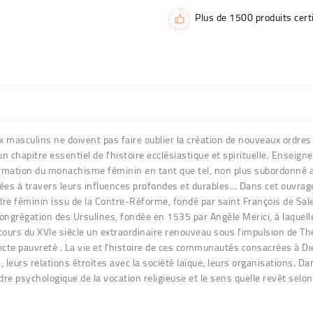
Plus de 1500 produits certi
x masculins ne doivent pas faire oublier la création de nouveaux ordre
 un chapitre essentiel de l'histoire ecclésiastique et spirituelle. Enseig
firmation du monachisme féminin en tant que tel, non plus subordonné 
uées à travers leurs influences profondes et durables... Dans cet ouvrage,
rdre féminin issu de la Contre-Réforme, fondé par saint François de Sal
a congrégation des Ursulines, fondée en 1535 par Angèle Merici, à laque
cours du XVIe siècle un extraordinaire renouveau sous l'impulsion de Thér
stricte pauvreté . La vie et l'histoire de ces communautés consacrées à Di
s, leurs relations étroites avec la société laïque, leurs organisations. D
rdre psychologique de la vocation religieuse et le sens quelle revêt sel