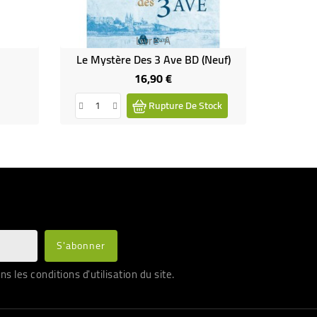
Livre-A
Le Mystère Des 3 Ave BD (neuf)
16,90 €
Prix
Rupture De Stock
les conditions d'utilisation du site.