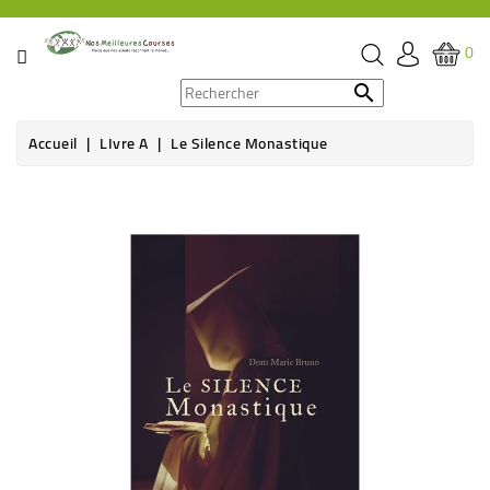
CATÉGORIE
0
PROMOS

Accueil
LIvre A
Le Silence Monastique
ÉPICERIE
THÉ,
CAFÉ
&
BOISSON
HYGIÈNE
SOINS
SANTÉ
BIEN-
ÊTRE