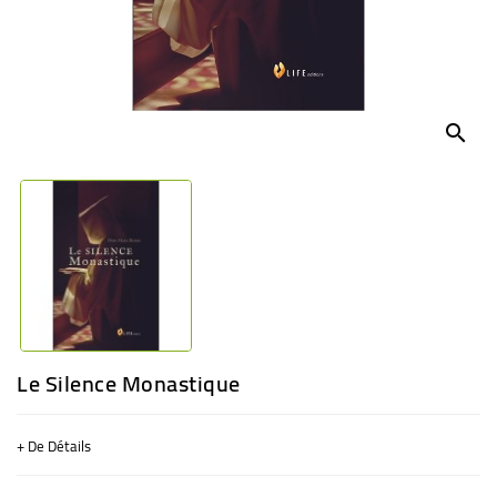
BÉBÉ
CULTUREL
search
Le Silence Monastique
+ De Détails