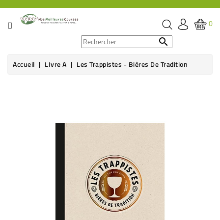
CATÉGORIE
0
PROMOS

Accueil
LIvre A
Les Trappistes - Bières De Tradition
ÉPICERIE
THÉ,
CAFÉ
&
BOISSON
HYGIÈNE
SOINS
SANTÉ
BIEN-
ÊTRE