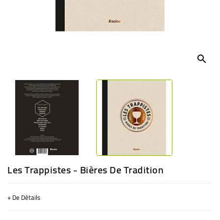
BÉBÉ
CULTUREL
search
Les Trappistes - Bières De Tradition
+ De Détails