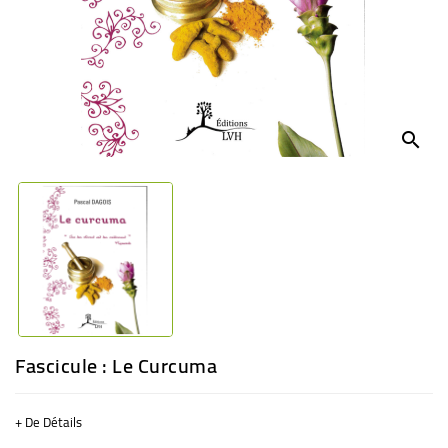
BÉBÉ
CULTUREL
search
Fascicule : Le Curcuma
+ De Détails