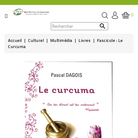
CATÉGORIE
0
PROMOS

Accueil
Culturel
Multimédia
Livres
Fascicule : Le
ÉPICERIE
Curcuma
THÉ,
CAFÉ
&
BOISSON
HYGIÈNE
SOINS
SANTÉ
BIEN-
ÊTRE