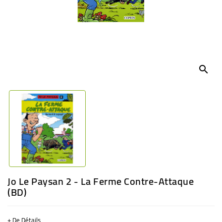
BÉBÉ
CULTUREL
search
Jo Le Paysan 2 - La Ferme Contre-Attaque
(BD)
+ De Détails