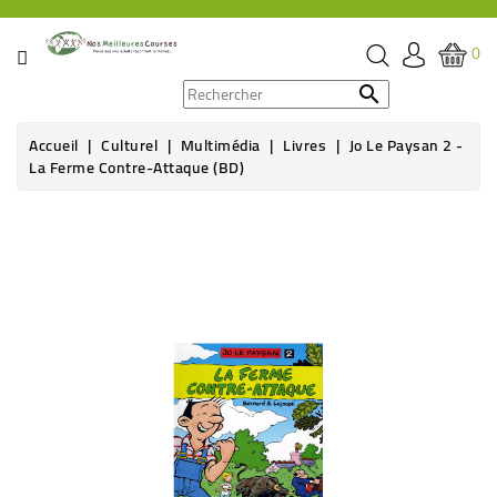
CATÉGORIE
0
PROMOS

Accueil
Culturel
Multimédia
Livres
Jo Le Paysan 2 -
ÉPICERIE
La Ferme Contre-Attaque (BD)
THÉ,
CAFÉ
&
BOISSON
HYGIÈNE
SOINS
SANTÉ
BIEN-
ÊTRE