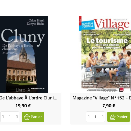
Livre-A
Revues
Cluny De L'abbaye À L'ordre Clunisien Xe-XVIIIe Siecle (Occasion)
19,90 €
7,90 €
Prix
Prix
Panier
Panier