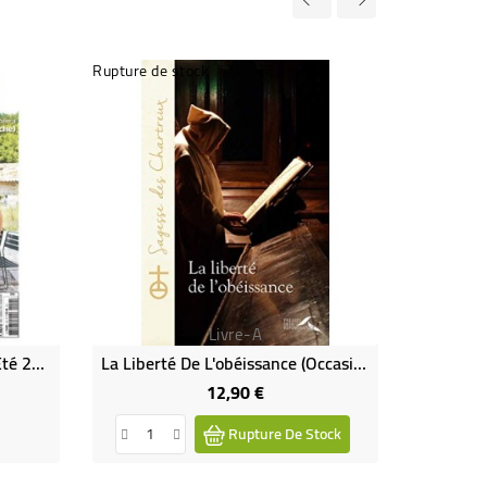
Rupture de stock
Livre-A
Magazine "Village" N°152 - Eté 2022
La Liberté De L'obéissance (Occasion)
W
12,90 €
Prix
Rupture De Stock