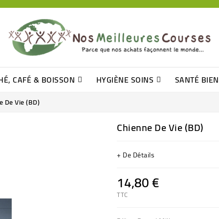
HÉ, CAFÉ & BOISSON
HYGIÈNE SOINS
SANTÉ BIE
Pâtisseries, Moelleux Et Cakes
Sucres En Morceaux, Bûchettes
Barre De Céréales, Pâte D\'amande
Tomates (purée, Coulis, Concentré....)
Levure De Bière Et Germe De Blé
Cotons
Tampo
Shampooin
e De Vie (BD)
Chienne De Vie (BD)
+ De Détails
14,80 €
TTC