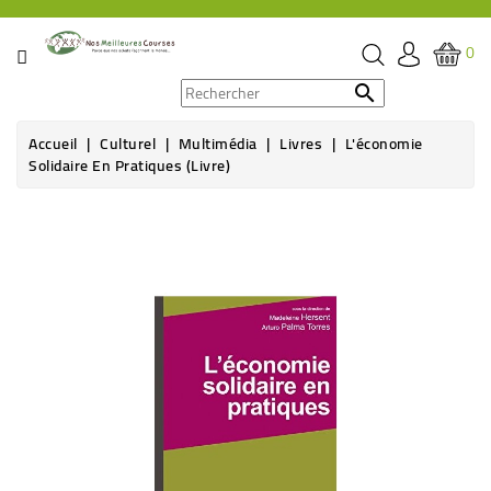
CATÉGORIE
0
PROMOS

Accueil
Culturel
Multimédia
Livres
L'économie
ÉPICERIE
Solidaire En Pratiques (livre)
THÉ,
CAFÉ
&
BOISSON
HYGIÈNE
SOINS
SANTÉ
BIEN-
ÊTRE