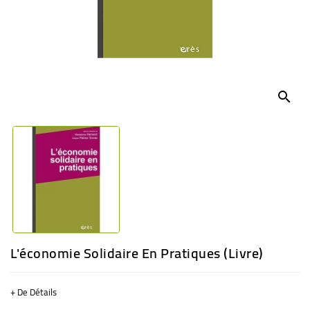
BÉBÉ
CULTUREL
search
L'économie Solidaire En Pratiques (livre)
+ De Détails