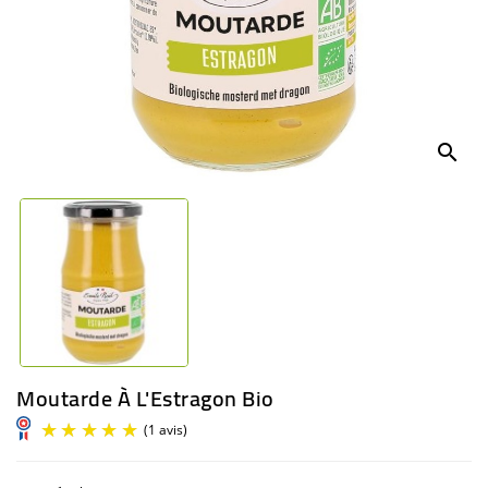
BÉBÉ
CULTUREL
search
Moutarde À L'Estragon Bio