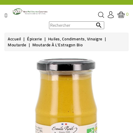
CATÉGORIE
0
PROMOS

Accueil
Épicerie
Huiles, Condiments, Vinaigre
ÉPICERIE
Moutarde
Moutarde À L'Estragon Bio
THÉ,
CAFÉ
&
BOISSON
HYGIÈNE
SOINS
SANTÉ
BIEN-
ÊTRE