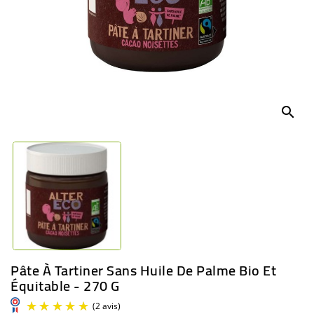
BÉBÉ
CULTUREL
search
Pâte À Tartiner Sans Huile De Palme Bio Et
Équitable - 270 G