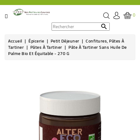
CATÉGORIE
0
PROMOS

Accueil
Épicerie
Petit Déjeuner
Confitures, Pâtes À
ÉPICERIE
Tartiner
Pâtes À Tartiner
Pâte À Tartiner Sans Huile De
Palme Bio Et Équitable - 270 G
THÉ,
CAFÉ
&
BOISSON
HYGIÈNE
SOINS
SANTÉ
BIEN-
ÊTRE