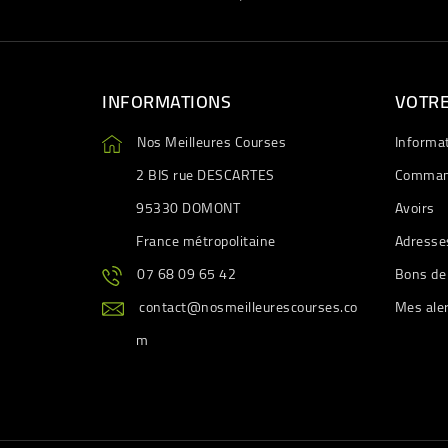
INFORMATIONS
VOTR
Nos Meilleures Courses
Informa
2 BIS rue DESCARTES
Comman
95330 DOMONT
Avoirs
France métropolitaine
Adresse
07 68 09 65 42
Bons de
contact@nosmeilleurescourses.co
Mes ale
m