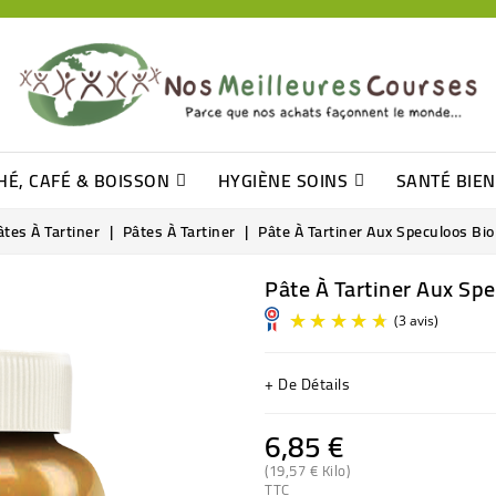
HÉ, CAFÉ & BOISSON
HYGIÈNE SOINS
SANTÉ BIE
Pâtisseries, Moelleux Et Cakes
Sucres En Morceaux, Bûchettes
Barre De Céréales, Pâte D\'amande
Tomates (purée, Coulis, Concentré....)
Levure De Bière Et Germe De Blé
Cotons
Tampo
Shampooin
âtes À Tartiner
Pâtes À Tartiner
Pâte À Tartiner Aux Speculoos Bio
Pâte À Tartiner Aux Sp
+ De Détails
6,85 €
(19,57 € Kilo)
TTC