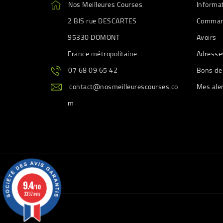
Nos Meilleures Courses
Informa
2 BIS rue DESCARTES
Comman
95330 DOMONT
Avoirs
France métropolitaine
Adresse
07 68 09 65 42
Bons de
contact@nosmeilleurescourses.co
Mes ale
m
9.4
/10
3337 avis