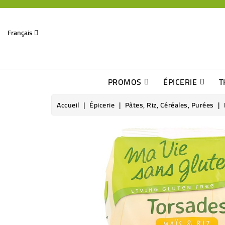
Français
PROMOS
ÉPICERIE
T
Dates Dépassées, Jusqu\'à -70% De Réduction
Découverte De Beaux Produits Au Détour D\'une Bonne Affaire
Sucres & Édulcorants Naturels
Chocolats, Barres & Confiserie
Accueil
Épicerie
Pâtes, Riz, Céréales, Purées