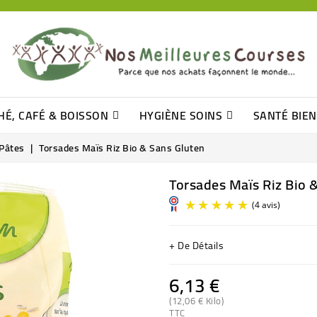
HÉ, CAFÉ & BOISSON
HYGIÈNE SOINS
SANTÉ BIE
Pâtisseries, Moelleux Et Cakes
Sucres En Morceaux, Bûchettes
Barre De Céréales, Pâte D\'amande
Tomates (purée, Coulis, Concentré....)
Levure De Bière Et Germe De Blé
Cotons
Tampo
Shampooin
Pâtes
Torsades Maïs Riz Bio & Sans Gluten
Torsades Maïs Riz Bio 
+ De Détails
6,13 €
(12,06 € Kilo)
TTC