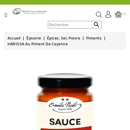
CATÉGORIE
0
PROMOS

Accueil
Épicerie
Épices, Sel, Poivre
Piments
ÉPICERIE
HARISSA Au Piment De Cayenne
THÉ,
CAFÉ
&
BOISSON
HYGIÈNE
SOINS
SANTÉ
BIEN-
ÊTRE