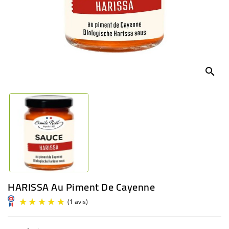
BÉBÉ
CULTUREL
search
HARISSA Au Piment De Cayenne