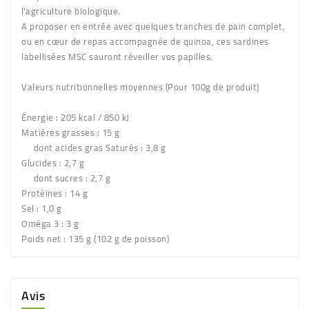
l'agriculture biologique.
A proposer en entrée avec quelques tranches de pain complet,
ou en cœur de repas accompagnée de quinoa, ces sardines
labellisées MSC sauront réveiller vos papilles.
Valeurs nutritionnelles moyennes
(Pour 100g de produit)
Énergie : 205 kcal / 850 kJ
Matières grasses : 15 g
dont acides gras Saturés : 3,8 g
Glucides : 2,7 g
dont sucres : 2,7 g
Protéines : 14 g
Sel : 1,0 g
Oméga 3 : 3 g
Poids net
: 135 g (102 g de poisson)
Avis