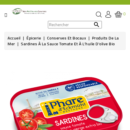
CATÉGORIE
0
PROMOS

Accueil
Épicerie
Conserves Et Bocaux
Produits De La
ÉPICERIE
Mer
Sardines À La Sauce Tomate Et À L'huile D'olive Bio
THÉ,
CAFÉ
&
BOISSON
HYGIÈNE
SOINS
SANTÉ
BIEN-
ÊTRE