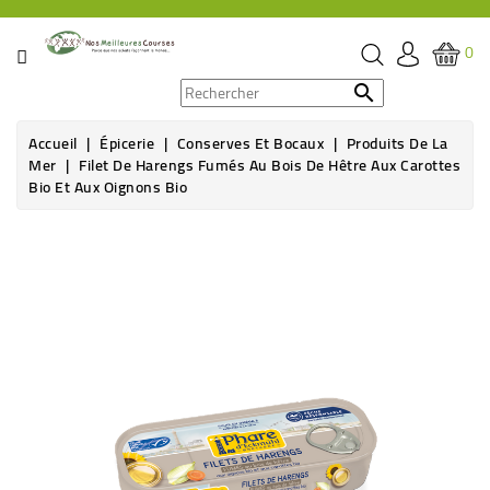
CATÉGORIE
0
PROMOS

Accueil
Épicerie
Conserves Et Bocaux
Produits De La
ÉPICERIE
Mer
Filet De Harengs Fumés Au Bois De Hêtre Aux Carottes
Bio Et Aux Oignons Bio
THÉ,
CAFÉ
&
BOISSON
HYGIÈNE
SOINS
SANTÉ
BIEN-
ÊTRE