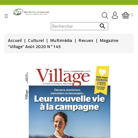
CATÉGORIE
0
PROMOS

Accueil
Culturel
Multimédia
Revues
Magazine
ÉPICERIE
"Village" Août 2020 N°145
THÉ,
CAFÉ
&
BOISSON
HYGIÈNE
SOINS
SANTÉ
BIEN-
ÊTRE