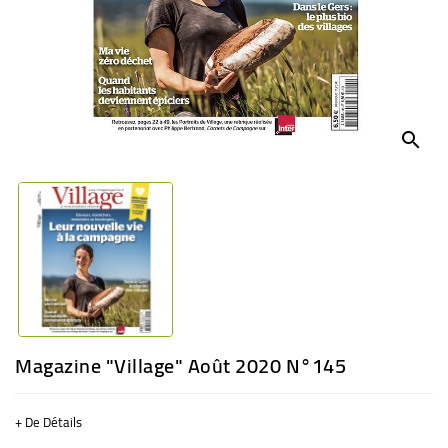
BÉBÉ
CULTUREL
search
Magazine "Village" Août 2020 N°145
+ De Détails