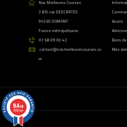
Nos Meilleures Courses
Informa
2 BIS rue DESCARTES
Comman
95330 DOMONT
Avoirs
France métropolitaine
Adresse
07 68 09 65 42
Bons de
contact@nosmeilleurescourses.co
Mes ale
m
9.4
/10
3336 avis