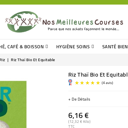
HÉ, CAFÉ & BOISSON
HYGIÈNE SOINS
SANTÉ BIE
Pâtisseries, Moelleux Et Cakes
Sucres En Morceaux, Bûchettes
Barre De Céréales, Pâte D\'amande
Tomates (purée, Coulis, Concentré....)
Levure De Bière Et Germe De Blé
Cotons
Tampo
Shampooin
Riz
Riz Thaï Bio Et Equitable
Riz Thaï Bio Et Equitab
+ De Détails
6,16 €
(12,32 € Kilo)
TTC