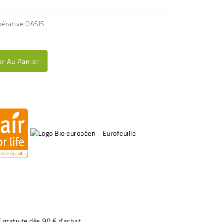
opérative OASIS
er Au Panier
€ gratuite dès 90 € d'achat