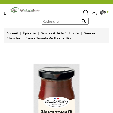
CATÉGORIE
0
PROMOS

Accueil
Épicerie
Sauces & Aide Culinaire
Sauces
ÉPICERIE
Chaudes
Sauce Tomate Au Basilic Bio
THÉ,
CAFÉ
&
BOISSON
HYGIÈNE
SOINS
SANTÉ
BIEN-
ÊTRE