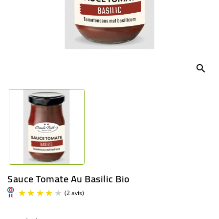
BÉBÉ
CULTUREL
search
Sauce Tomate Au Basilic Bio