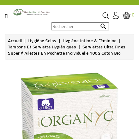
CATÉGORIE
0
PROMOS

Accueil
Hygiène Soins
Hygiène Intime & Féminine
ÉPICERIE
Tampons Et Serviette Hygiéniques
Serviettes Ultra Fines
Super À Ailettes En Pochette Individuelle 100% Coton Bio
THÉ,
CAFÉ
&
BOISSON
HYGIÈNE
SOINS
SANTÉ
BIEN-
ÊTRE