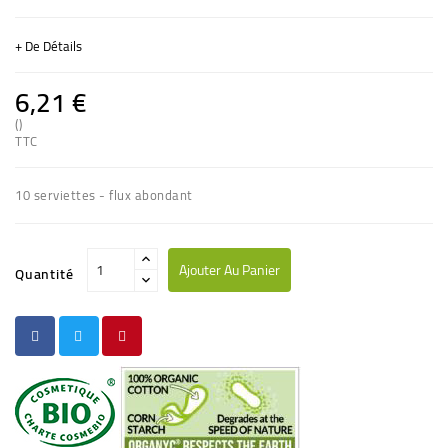
+ De Détails
6,21 €
()
TTC
(1 avis)
10 serviettes - flux abondant
Ajouter Au Panier
Quantité