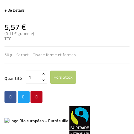
+ De Détails
5,57 €
(0,11 € gramme)
TTC
50 g - Sachet - Tisane forme et formes
Hors Stock
Quantité