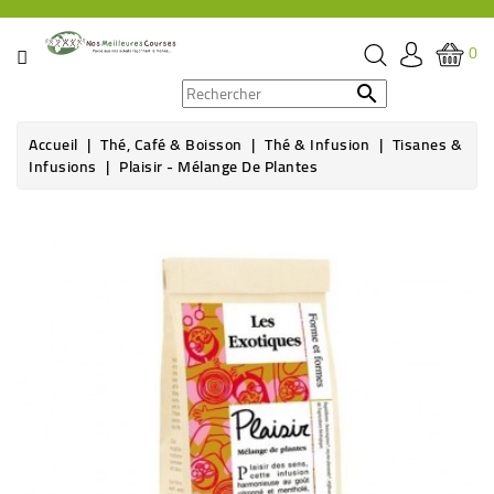
CATÉGORIE
0
PROMOS

Accueil
Thé, Café & Boisson
Thé & Infusion
Tisanes &
ÉPICERIE
Infusions
Plaisir - Mélange De Plantes
THÉ,
Rupture de stock
CAFÉ
&
BOISSON
HYGIÈNE
SOINS
SANTÉ
BIEN-
ÊTRE