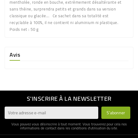
mentholée, ronde en bouche, extrêmement désaltérante et
sans théine, surprendra petits et grands dans sa version
classique ou glacée... Ce sachet dans sa totalité est
recyclable à 100%, il ne contient ni aluminium ni plastique.
Poids net : 50 g
Avis
S'INSCRIRE À LA NEWSLETTER
Vous pouvez vous désinscrire à tout moment. Vous trouverez pour cela nos
informations de contact dans les conditions d'utilisation du site.