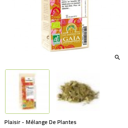
BÉBÉ
CULTUREL
search
Plaisir - Mélange De Plantes