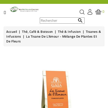
CATÉGORIE
0
PROMOS

Accueil
Thé, Café & Boisson
Thé & Infusion
Tisanes &
ÉPICERIE
Infusions
La Tisane De L'Amour - Mélange De Plantes Et
De Fleurs
THÉ,
CAFÉ
&
BOISSON
HYGIÈNE
SOINS
SANTÉ
BIEN-
ÊTRE