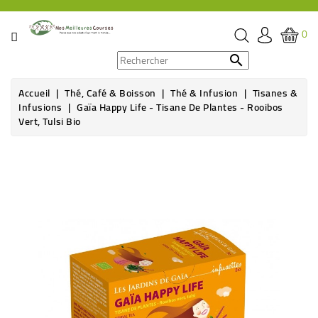
CATÉGORIE
0
PROMOS

Accueil
Thé, Café & Boisson
Thé & Infusion
Tisanes &
ÉPICERIE
Infusions
Gaïa Happy Life - Tisane De Plantes - Rooibos
Vert, Tulsi Bio
THÉ,
CAFÉ
Rupture de stock
&
BOISSON
HYGIÈNE
SOINS
SANTÉ
BIEN-
ÊTRE