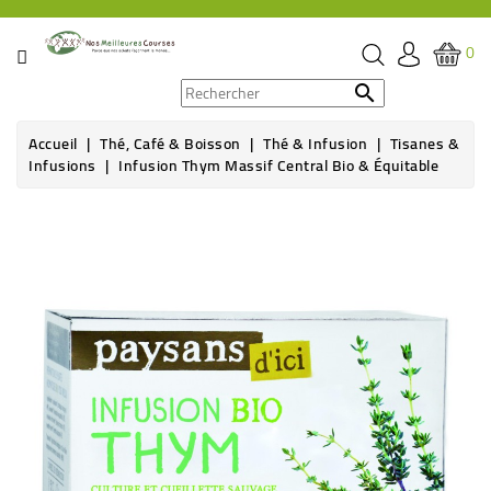
CATÉGORIE
0
PROMOS

Accueil
Thé, Café & Boisson
Thé & Infusion
Tisanes &
ÉPICERIE
Infusions
Infusion Thym Massif Central Bio & Équitable
THÉ,
CAFÉ
&
BOISSON
HYGIÈNE
SOINS
SANTÉ
BIEN-
ÊTRE