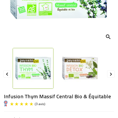
BÉBÉ
CULTUREL
search


Infusion Thym Massif Central Bio & Équitable