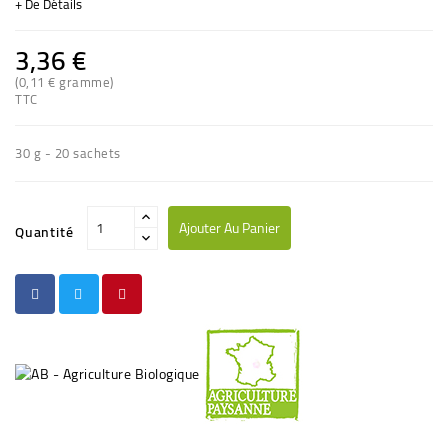
+ De Détails
3,36 €
(0,11 € gramme)
(3 avis)
TTC
30 g - 20 sachets
Ajouter Au Panier
Quantité