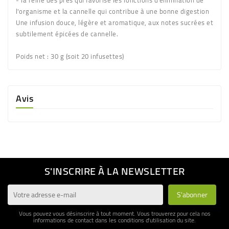
- la reine des prés qui favorise les fonctions d'élimination de
l'organisme et la cannelle qui contribue à une bonne digestion
Une infusion douce, légère et aromatique, aux notes sucrées et
subtilement épicées de cannelle.
Poids net :
30 g (soit 20 infusettes)
Avis
S'INSCRIRE À LA NEWSLETTER
Vous pouvez vous désinscrire à tout moment. Vous trouverez pour cela nos
informations de contact dans les conditions d'utilisation du site.