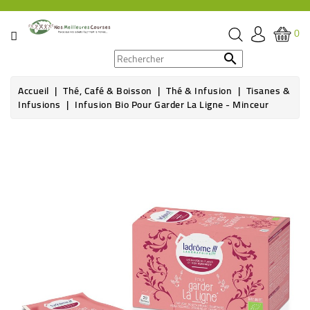
CATÉGORIE
0
PROMOS

Accueil
Thé, Café & Boisson
Thé & Infusion
Tisanes &
ÉPICERIE
Infusions
Infusion Bio Pour Garder La Ligne - Minceur
THÉ,
CAFÉ
&
BOISSON
HYGIÈNE
SOINS
SANTÉ
BIEN-
ÊTRE