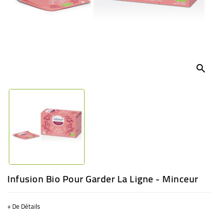
BÉBÉ
CULTUREL
search
Infusion Bio Pour Garder La Ligne - Minceur
+ De Détails