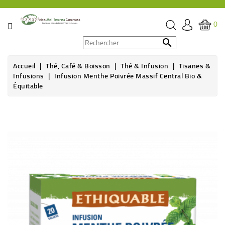
CATÉGORIE
0
PROMOS

Accueil
Thé, Café & Boisson
Thé & Infusion
Tisanes &
ÉPICERIE
Infusions
Infusion Menthe Poivrée Massif Central Bio &
Équitable
THÉ,
CAFÉ
&
BOISSON
HYGIÈNE
SOINS
SANTÉ
BIEN-
ÊTRE