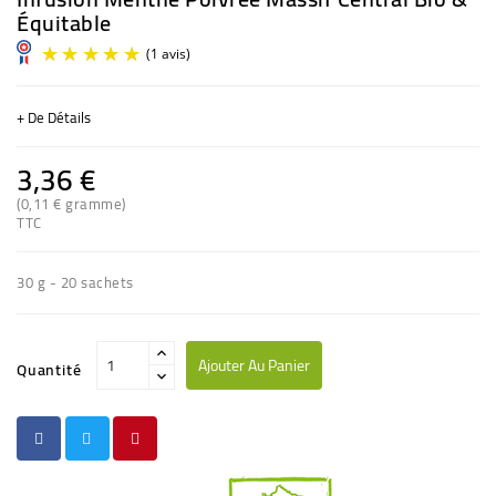
Équitable
+ De Détails
3,36 €
(0,11 € gramme)
TTC
(1 avis)
30 g - 20 sachets
Ajouter Au Panier
Quantité