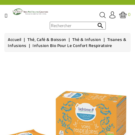
CATÉGORIE
0
PROMOS

Accueil
Thé, Café & Boisson
Thé & Infusion
Tisanes &
ÉPICERIE
Infusions
Infusion Bio Pour Le Confort Respiratoire
THÉ,
CAFÉ
&
BOISSON
HYGIÈNE
SOINS
SANTÉ
BIEN-
ÊTRE