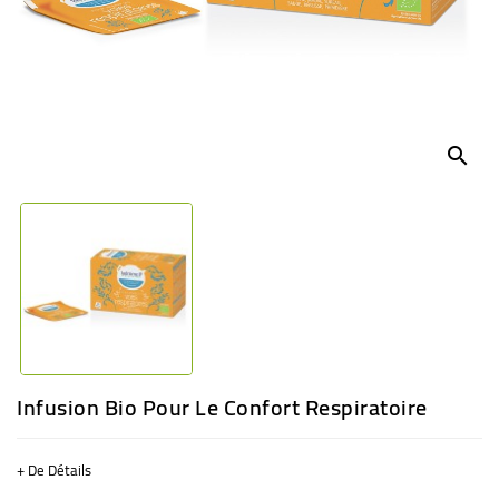
BÉBÉ
CULTUREL
search
Infusion Bio Pour Le Confort Respiratoire
+ De Détails