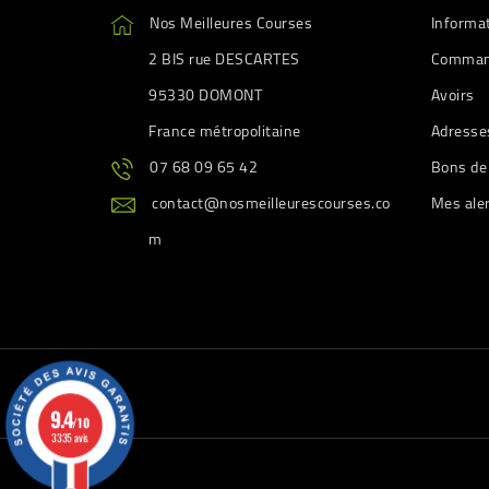
Nos Meilleures Courses
Informa
2 BIS rue DESCARTES
Comman
95330 DOMONT
Avoirs
France métropolitaine
Adresse
07 68 09 65 42
Bons de
contact@nosmeilleurescourses.co
Mes ale
m
9.4
/10
3335 avis