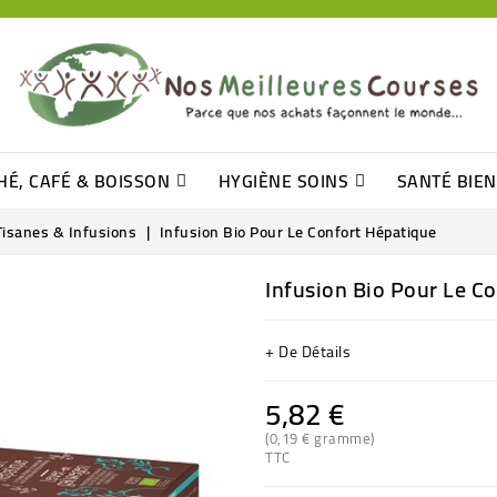
HÉ, CAFÉ & BOISSON
HYGIÈNE SOINS
SANTÉ BIE
Pâtisseries, Moelleux Et Cakes
Sucres En Morceaux, Bûchettes
Barre De Céréales, Pâte D\'amande
Tomates (purée, Coulis, Concentré....)
Levure De Bière Et Germe De Blé
Cotons
Tampo
Shampooin
Tisanes & Infusions
Infusion Bio Pour Le Confort Hépatique
Infusion Bio Pour Le C
+ De Détails
5,82 €
(0,19 € gramme)
TTC