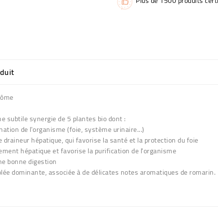
Plus de 1500 produits certi
oduit
drôme
 subtile synergie de 5 plantes bio dont :
ination de l'organisme (foie, système urinaire...)
draineur hépatique, qui favorise la santé et la protection du foie
nement hépatique et favorise la purification de l'organisme
une bonne digestion
olée dominante, associée à de délicates notes aromatiques de romarin.