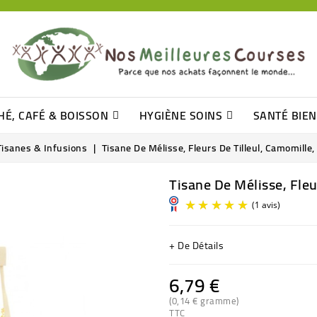
HÉ, CAFÉ & BOISSON
HYGIÈNE SOINS
SANTÉ BIE
Pâtisseries, Moelleux Et Cakes
Sucres En Morceaux, Bûchettes
Barre De Céréales, Pâte D\'amande
Tomates (purée, Coulis, Concentré....)
Levure De Bière Et Germe De Blé
Cotons
Tampo
Shampooin
Tisanes & Infusions
Tisane De Mélisse, Fleurs De Tilleul, Camomille
Tisane De Mélisse, Fleu
+ De Détails
6,79 €
(0,14 € gramme)
TTC